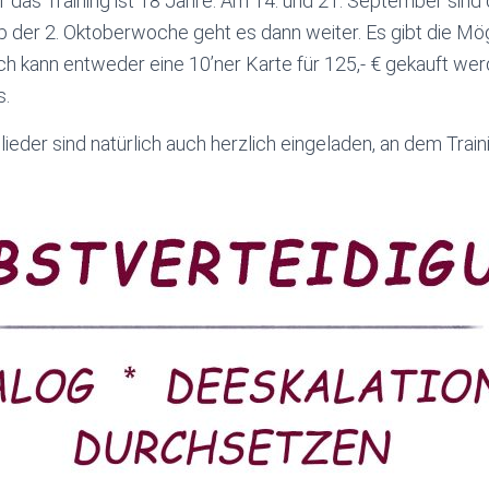
r das Training ist 18 Jahre. Am 14. und 21. September sind 
b der 2. Oktoberwoche geht es dann weiter. Es gibt die Mögl
ch kann entweder eine 10’ner Karte für 125,- € gekauft we
s.
ieder sind natürlich auch herzlich eingeladen, an dem Train