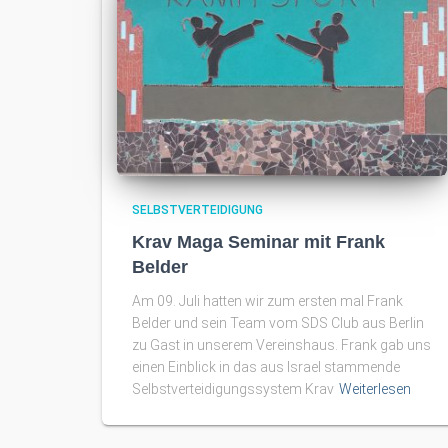
SELBSTVERTEIDIGUNG
Krav Maga Seminar mit Frank
Belder
Am 09. Juli hatten wir zum ersten mal Frank
Belder und sein Team vom SDS Club aus Berlin
zu Gast in unserem Vereinshaus. Frank gab uns
einen Einblick in das aus Israel stammende
Selbstverteidigungssystem Krav
Weiterlesen