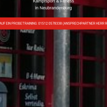
Kampfsport & Fitness
in Neubrandenburg
AUF EIN PROBETRAINING: 01512 0578338 (ANSPRECHPARTNER HERR 