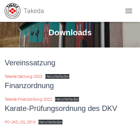
N
A
V
Downloads
I
G
A
T
I
Vereinssatzung
O
N
U
Takeda-Satzung-2023
Herunterladen
M
Finanzordnung
S
C
H
Takeda-Finanzordung-2022
Herunterladen
A
Karate-Prüfungsordnung des DKV
L
T
PO-JKD_03_2016
Herunterladen
E
N