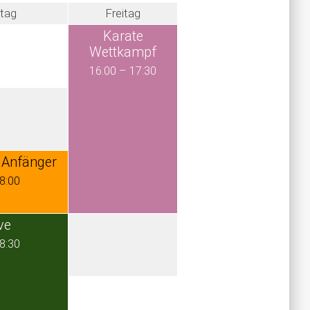
tag
Freitag
Karate
Wettkampf
16:00
–
17:30
 Anfänger
8:00
ve
8:30