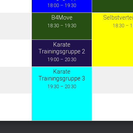
18:00
–
19:30
B4Move
Selbstverte
18:30
–
19:30
18:30
–
1
Karate
Trainingsgruppe 2
19:00
–
20:30
Karate
Trainingsgruppe 3
19:30
–
20:30