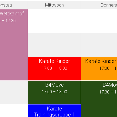
enstag
Mittwoch
Donners
 Wettkampf
0
–
17:30
Karate Kinder
Karate Kinder
17:00
–
18:00
17:00
–
1
B4Move
B4Mo
17:00
–
18:00
17:30
–
1
Karate
Trainingsgruppe 1