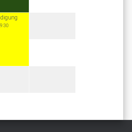
idigung
9:30