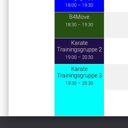
18:00
–
19:30
B4Move
18:30
–
19:30
Karate
Trainingsgruppe 2
19:00
–
20:30
Karate
Trainingsgruppe 3
19:30
–
20:30