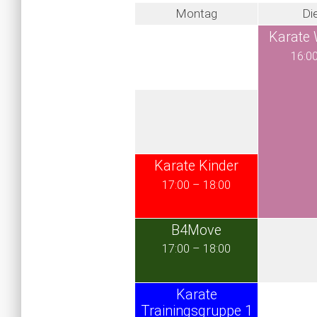
Montag
Di
Karate
16:0
Karate Kinder
17:00
–
18:00
B4Move
17:00
–
18:00
Karate
Trainingsgruppe 1