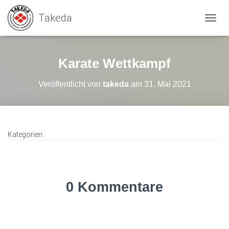
N
A
V
I
Karate Wettkampf
G
A
Veröffentlicht von
takeda
am
31. Mai 2021
T
I
O
N
U
M
Kategorien:
S
C
H
A
L
0 Kommentare
T
E
N