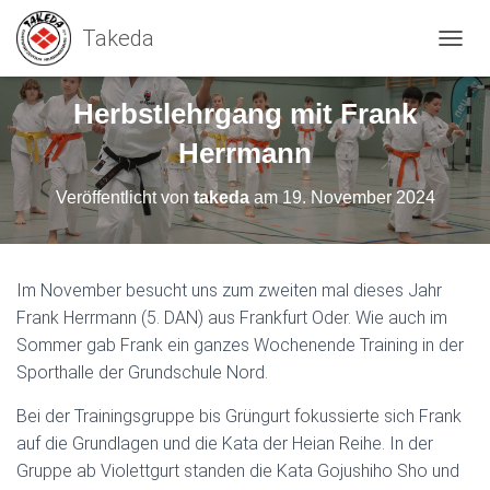
N
A
V
Herbstlehrgang mit Frank
I
G
Herrmann
A
T
Veröffentlicht von
takeda
am
19. November 2024
I
O
N
U
M
Im November besucht uns zum zweiten mal dieses Jahr
S
Frank Herrmann (5. DAN) aus Frankfurt Oder. Wie auch im
C
Sommer gab Frank ein ganzes Wochenende Training in der
H
A
Sporthalle der Grundschule Nord.
L
T
Bei der Trainingsgruppe bis Grüngurt fokussierte sich Frank
E
auf die Grundlagen und die Kata der Heian Reihe. In der
N
Gruppe ab Violettgurt standen die Kata Gojushiho Sho und