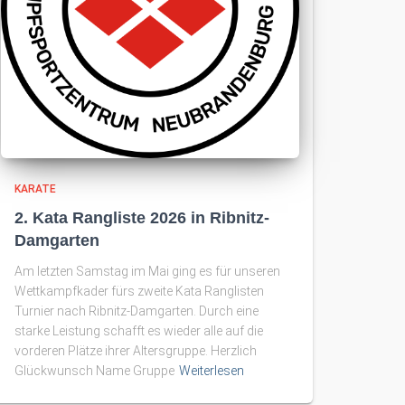
KARATE
2. Kata Rangliste 2026 in Ribnitz-
Damgarten
Am letzten Samstag im Mai ging es für unseren
Wettkampfkader fürs zweite Kata Ranglisten
Turnier nach Ribnitz-Damgarten. Durch eine
starke Leistung schafft es wieder alle auf die
vorderen Plätze ihrer Altersgruppe. Herzlich
Glückwunsch Name Gruppe
Weiterlesen