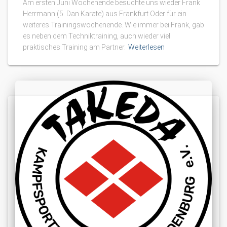
Am ersten Juni Wochenende besuchte uns wieder Frank
Herrmann (5. Dan Karate) aus Frankfurt Oder für ein
weiteres Trainingswochenende. Wie immer bei Frank, gab
es neben dem Techniktraining, auch wieder viel
praktisches Training am Partner.
Weiterlesen