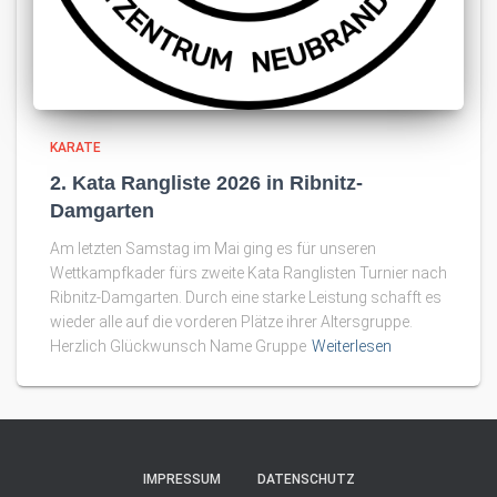
KARATE
2. Kata Rangliste 2026 in Ribnitz-
Damgarten
Am letzten Samstag im Mai ging es für unseren
Wettkampfkader fürs zweite Kata Ranglisten Turnier nach
Ribnitz-Damgarten. Durch eine starke Leistung schafft es
wieder alle auf die vorderen Plätze ihrer Altersgruppe.
Herzlich Glückwunsch Name Gruppe
Weiterlesen
IMPRESSUM
DATENSCHUTZ