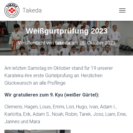
N
A
V
Weißgurtprüfung 2023
I
G
Veröffentlicht von
takeda
am
28. Oktober 2023
A
T
I
O
N
Am letzten Samstag im Oktober stand für 19 unserer
U
Karateka ihre erste Gürtelprüfung an. Herzlichen
M
Glückwunsch an alle Prüflinge.
S
C
H
Wir gratulieren zum 9. Kyu (weißer Gürtel):
A
L
Clemens, Hagen, Louis, Emmi, Lori, Hugo, Ivan, Adam I.,
T
Karlotta, Erik, Adam S., Noah, Robin, Tarek, Joss, Liam, Enie,
E
Jannes und Mara
N