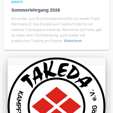
KARATE
Sommerlehrgang 2026
Am ersten Juni Wochenende besuchte uns wieder Frank
Herrmann (5. Dan Karate) aus Frankfurt Oder für ein
weiteres Trainingswochenende. Wie immer bei Frank, gab
es neben dem Techniktraining, auch wieder viel
praktisches Training am Partner.
Weiterlesen