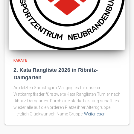
KARATE
2. Kata Rangliste 2026 in Ribnitz-
Damgarten
Am letzten Samstag im Mai ging es für unseren
Wettkampfkader fürs zweite Kata Ranglisten Turnier nach
Ribnitz-Damgarten. Durch eine starke Leistung schafft es
wieder alle auf die vorderen Plätze ihrer Altersgruppe.
Herzlich Glückwunsch Name Gruppe
Weiterlesen