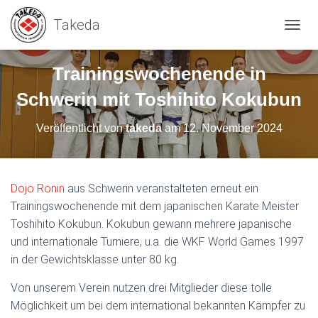
N
A
V
Trainingswochenende in
I
G
Schwerin mit Toshihito Kokubun
A
T
Veröffentlicht von
takeda
am
12. November 2024
I
O
N
U
M
Dojo Ronin
aus Schwerin veranstalteten erneut ein
S
Trainingswochenende mit dem japanischen Karate Meister
C
Toshihito Kokubun. Kokubun gewann mehrere japanische
H
A
und internationale Turniere, u.a. die WKF World Games 1997
L
in der Gewichtsklasse unter 80 kg.
T
E
Von unserem Verein nutzen drei Mitglieder diese tolle
N
Möglichkeit um bei dem international bekannten Kämpfer zu