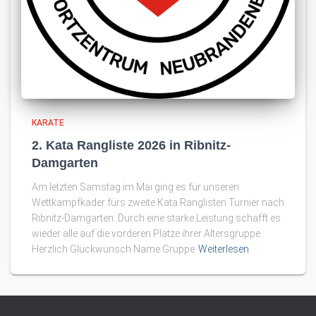
KARATE
2. Kata Rangliste 2026 in Ribnitz-
Damgarten
Am letzten Samstag im Mai ging es für unseren
Wettkampfkader fürs zweite Kata Ranglisten Turnier nach
Ribnitz-Damgarten. Durch eine starke Leistung schafft es
wieder alle auf die vorderen Plätze ihrer Altersgruppe.
Herzlich Glückwunsch Name Gruppe
Weiterlesen