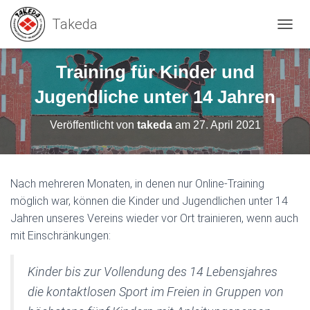
N
A
V
Training für Kinder und
I
G
Jugendliche unter 14 Jahren
A
T
Veröffentlicht von
takeda
am
27. April 2021
I
O
N
U
M
Nach mehreren Monaten, in denen nur Online-Training
S
möglich war, können die Kinder und Jugendlichen unter 14
C
Jahren unseres Vereins wieder vor Ort trainieren, wenn auch
H
A
mit Einschränkungen:
L
T
Kinder bis zur Vollendung des 14 Lebensjahres
E
N
die kontaktlosen Sport im Freien in Gruppen von