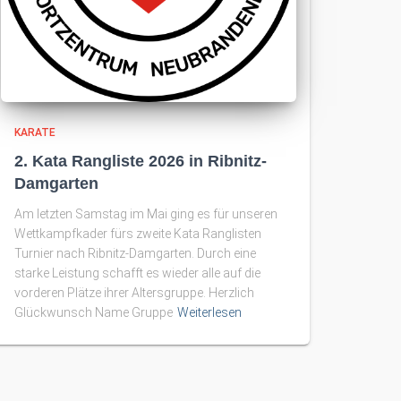
KARATE
2. Kata Rangliste 2026 in Ribnitz-
Damgarten
Am letzten Samstag im Mai ging es für unseren
Wettkampfkader fürs zweite Kata Ranglisten
Turnier nach Ribnitz-Damgarten. Durch eine
starke Leistung schafft es wieder alle auf die
vorderen Plätze ihrer Altersgruppe. Herzlich
Glückwunsch Name Gruppe
Weiterlesen