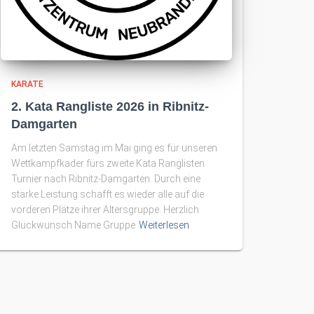
KARATE
2. Kata Rangliste 2026 in Ribnitz-
Damgarten
Am letzten Samstag im Mai ging es für unseren
Wettkampfkader fürs zweite Kata Ranglisten
Turnier nach Ribnitz-Damgarten. Durch eine
starke Leistung schafft es wieder alle auf die
vorderen Plätze ihrer Altersgruppe. Herzlich
Glückwunsch Name Gruppe
Weiterlesen