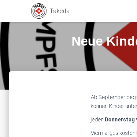
Neue Kind
Ab September begin
können Kinder unter
jeden
Donnerstag v
Viermaliges kostenl