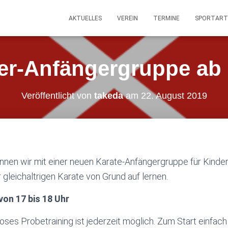
AKTUELLES
VEREIN
TERMINE
SPORTART
er-Anfängergruppe ab
Veröffentlicht von
takeda
am
22. August 2019
nen wir mit einer neuen Karate-Anfängergruppe für Kinder 
 gleichaltrigen Karate von Grund auf lernen.
on 17 bis 18 Uhr
oses Probetraining ist jederzeit möglich. Zum Start einfac