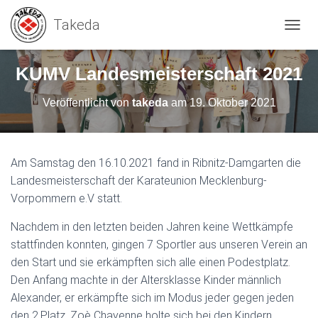
N
A
V
KUMV Landesmeisterschaft 2021
I
G
Veröffentlicht von
takeda
am
19. Oktober 2021
A
T
I
O
N
Am Samstag den 16.10.2021 fand in Ribnitz-Damgarten die
U
Landesmeisterschaft der Karateunion Mecklenburg-
M
Vorpommern e.V statt.
S
C
H
Nachdem in den letzten beiden Jahren keine Wettkämpfe
A
stattfinden konnten, gingen 7 Sportler aus unseren Verein an
L
den Start und sie erkämpften sich alle einen Podestplatz.
T
Den Anfang machte in der Altersklasse Kinder männlich
E
N
Alexander, er erkämpfte sich im Modus jeder gegen jeden
den 2.Platz. Zoè Chayenne holte sich bei den Kindern