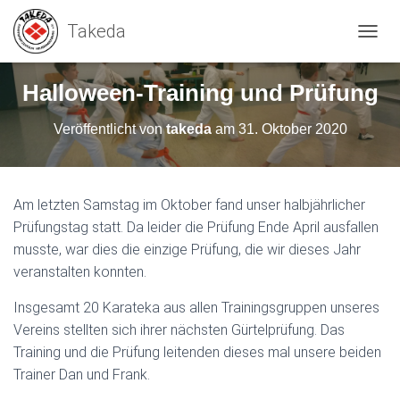
N
A
V
Halloween-Training und Prüfung
I
G
Veröffentlicht von
takeda
am
31. Oktober 2020
A
T
I
O
N
Am letzten Samstag im Oktober fand unser halbjährlicher
U
Prüfungstag statt. Da leider die Prüfung Ende April ausfallen
M
musste, war dies die einzige Prüfung, die wir dieses Jahr
S
C
veranstalten konnten.
H
A
Insgesamt 20 Karateka aus allen Trainingsgruppen unseres
L
Vereins stellten sich ihrer nächsten Gürtelprüfung. Das
T
Training und die Prüfung leitenden dieses mal unsere beiden
E
N
Trainer Dan und Frank.