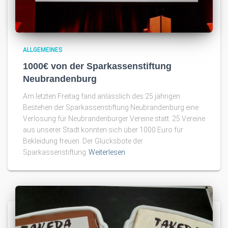
ALLGEMEINES
1000€ von der Sparkassenstiftung
Neubrandenburg
Am letzten Freitag fand anlässlich des 25 jährigen
Bestehen der Sparkassenstiftung Neubrandenburg eine
Verlosung für Neubrandenburger Vereine statt. 25 Vereine
aus unserer Stadt konnten sich über 1000 Euro für
Bekleidung freuen. Der Glücksbote der
Sparkassenstiftung
Weiterlesen