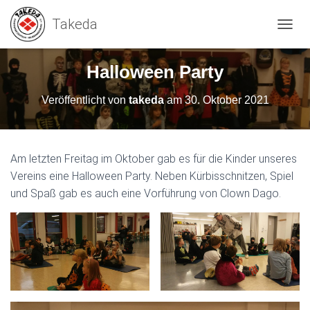
N
A
V
Halloween Party
I
G
Veröffentlicht von
takeda
am
30. Oktober 2021
A
T
I
O
N
Am letzten Freitag im Oktober gab es für die Kinder unseres
U
Vereins eine Halloween Party. Neben Kürbisschnitzen, Spiel
M
und Spaß gab es auch eine Vorführung von Clown Dago.
S
C
H
A
L
T
E
N