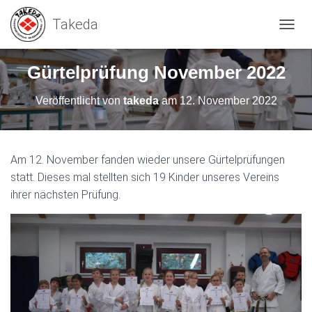
N
A
V
Gürtelprüfung November 2022
I
G
Veröffentlicht von
takeda
am
12. November 2022
A
T
I
O
N
Am 12. November fanden wieder unsere Gürtelprüfungen
U
statt. Dieses mal stellten sich 19 Kinder unseres Vereins
M
ihrer nächsten Prüfung.
S
C
H
A
L
T
E
N