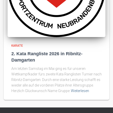
KARATE
2. Kata Rangliste 2026 in Ribnitz-
Damgarten
Am letzten Samstag im Mai ging es für unseren
Wettkampfkader fürs zweite Kata Ranglisten Turnier nach
Ribnitz-Damgarten. Durch eine starke Leistung schafft es
wieder alle auf die vorderen Plätze ihrer Altersgruppe.
Herzlich Glückwunsch Name Gruppe
Weiterlesen