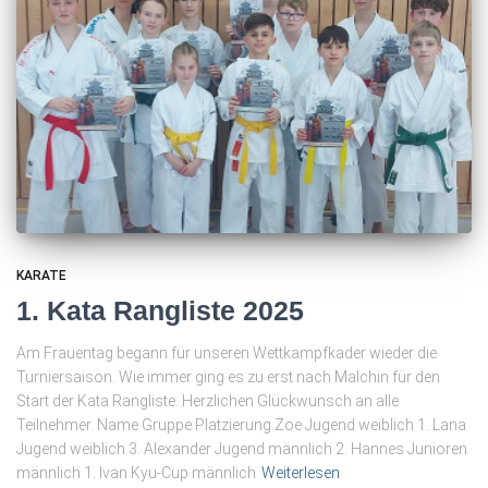
KARATE
1. Kata Rangliste 2025
Am Frauentag begann für unseren Wettkampfkader wieder die
Turniersaison. Wie immer ging es zu erst nach Malchin für den
Start der Kata Rangliste. Herzlichen Glückwunsch an alle
Teilnehmer. Name Gruppe Platzierung Zoe Jugend weiblich 1. Lana
Jugend weiblich 3. Alexander Jugend männlich 2. Hannes Junioren
männlich 1. Ivan Kyu-Cup männlich
Weiterlesen