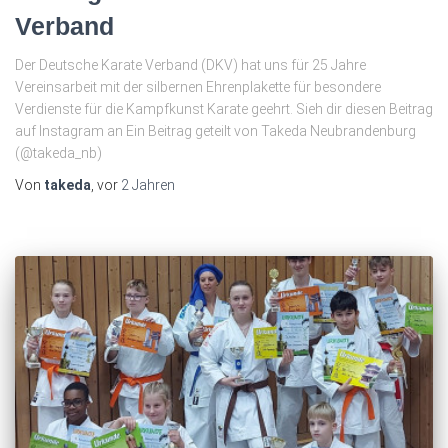
Verband
Der Deutsche Karate Verband (DKV) hat uns für 25 Jahre
Vereinsarbeit mit der silbernen Ehrenplakette für besondere
Verdienste für die Kampfkunst Karate geehrt. Sieh dir diesen Beitrag
auf Instagram an Ein Beitrag geteilt von Takeda Neubrandenburg
(@takeda_nb)
Von
takeda
, vor
2 Jahren