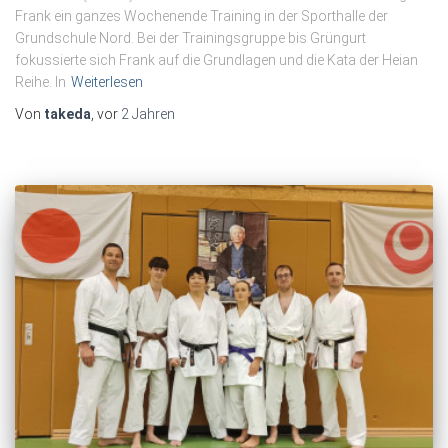
Frank ein ganzes Wochenende Training in der Sporthalle der
Grundschule Nord. Bei der Trainingsgruppe bis Grüngurt
fokussierte sich Frank auf die Grundlagen und die Kata der Heian
Reihe. In
Weiterlesen
Von
takeda
, vor
2 Jahren