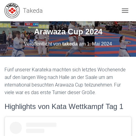
N
A
V
Arawaza Cup 2024
I
G
Veröffentlicht von
takeda
am
1. Mai 2024
A
T
I
O
N
Fünf unserer Karateka machten sich letztes Wochenende
U
auf den langen Weg nach Halle an der Saale um am
M
international besuchten Arawaza Cup teilzunehmen. Für
S
C
viele war es das erste Turnier dieser Größe.
H
A
Highlights von Kata Wettkampf Tag 1
L
T
E
N