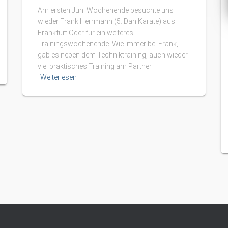
Am ersten Juni Wochenende besuchte uns
wieder Frank Herrmann (5. Dan Karate) aus
Frankfurt Oder für ein weiteres
Trainingswochenende. Wie immer bei Frank,
gab es neben dem Techniktraining, auch wieder
viel praktisches Training am Partner.
Weiterlesen