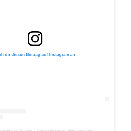
eh dir diesen Beitrag auf Instagram an
 geteilt von Takeda Neubrandenburg (@takeda_nb)