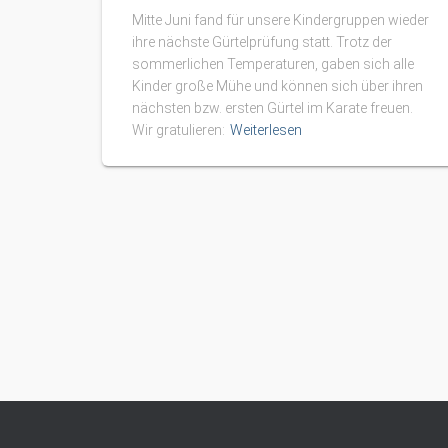
Mitte Juni fand für unsere Kindergruppen wieder
ihre nächste Gürtelprüfung statt. Trotz der
sommerlichen Temperaturen, gaben sich alle
Kinder große Mühe und können sich über ihren
nächsten bzw. ersten Gürtel im Karate freuen.
Wir gratulieren:
Weiterlesen