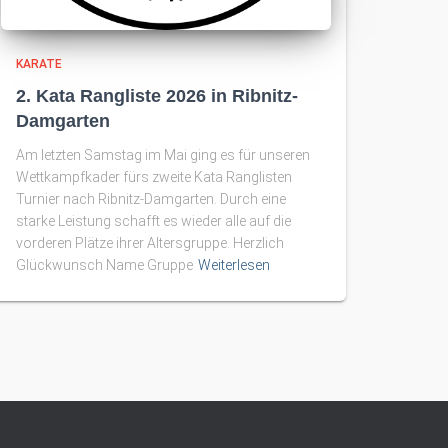
KARATE
2. Kata Rangliste 2026 in Ribnitz-
Damgarten
Am letzten Samstag im Mai ging es für unseren
Wettkampfkader fürs zweite Kata Ranglisten
Turnier nach Ribnitz-Damgarten. Durch eine
starke Leistung schafft es wieder alle auf die
vorderen Plätze ihrer Altersgruppe. Herzlich
Glückwunsch Name Gruppe
Weiterlesen