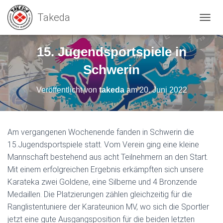
N
A
V
15. Jugendsportspiele in
I
G
Schwerin
A
T
Veröffentlicht von
takeda
am
20. Juni 2022
I
O
N
U
M
Am vergangenen Wochenende fanden in Schwerin die
S
15.Jugendsportspiele statt. Vom Verein ging eine kleine
C
Mannschaft bestehend aus acht Teilnehmern an den Start.
H
A
Mit einem erfolgreichen Ergebnis erkämpften sich unsere
L
Karateka zwei Goldene, eine Silberne und 4 Bronzende
T
Medaillen. Die Platzierungen zählen gleichzeitig für die
E
N
Ranglistentuniere der Karateunion MV, wo sich die Sportler
jetzt eine gute Ausgangsposition für die beiden letzten